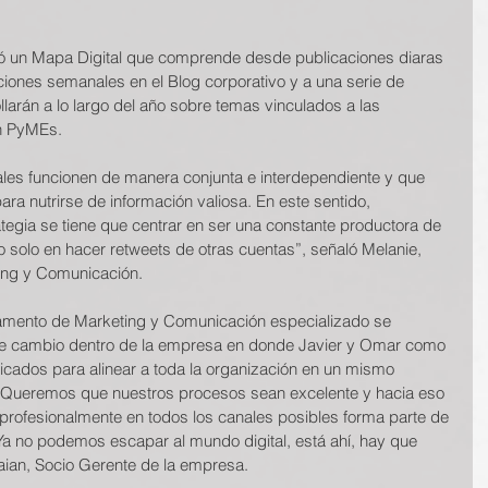
oró un Mapa Digital que comprende desde publicaciones diaras 
iones semanales en el Blog corporativo y a una serie de 
larán a lo largo del año sobre temas vinculados a las 
en PyMEs.
tales funcionen de manera conjunta e interdependiente y que
ra nutrirse de información valiosa. En este sentido,
egia se tiene que centrar en ser una constante productora de 
o solo en hacer retweets de otras cuentas”, señaló Melanie, 
ing y Comunicación.
tamento de Marketing y Comunicación especializado se
e cambio dentro de la empresa en donde Javier y Omar como 
licados para alinear a toda la organización en un mismo 
“Queremos que nuestros procesos sean excelente y hacia eso 
 profesionalmente en todos los canales posibles forma parte de 
a no podemos escapar al mundo digital, está ahí, hay que 
aian, Socio Gerente de la empresa.