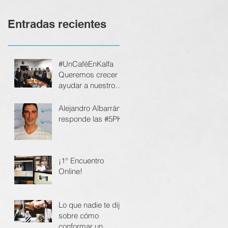
Entradas recientes
#UnCaféEnKalfa
Queremos crecer y
ayudar a nuestros
clientes a crecer
Alejandro Albarrán
responde las #5PK
¡1° Encuentro
Online!
Lo que nadie te dijo
sobre cómo
conformar un