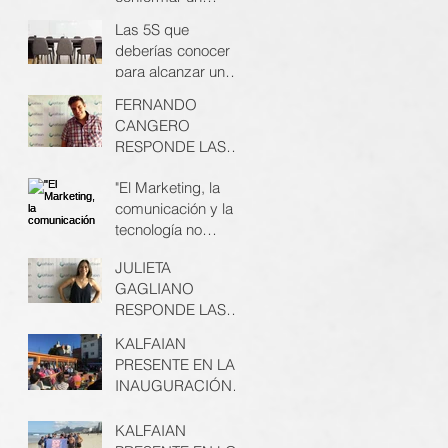
equipo de trabajo
Las 5S que
exitoso
deberías conocer
para alcanzar un
espacio de trabajo
FERNANDO
altamente
CANGERO
productivo
RESPONDE LAS
PREGUNTAS
"El Marketing, la
KALFAIAN #5PK
comunicación y la
tecnología no
pueden
JULIETA
permanecer ajenos
GAGLIANO
a ninguna
RESPONDE LAS
organizaci
PREGUNTAS
KALFAIAN
KALFAIAN #5PK
PRESENTE EN LA
INAUGURACIÓN
DE LA PRIMERA
ESCUELA
KALFAIAN