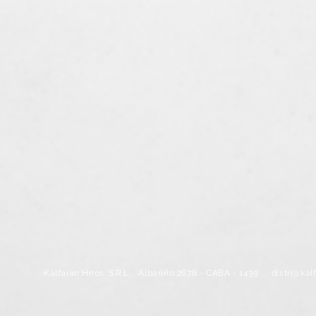
Kalfaian Hnos. S.R.L.
Albariño 2676 - CABA - 1439
distri@kal